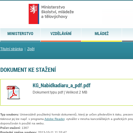
MINISTERSTVO
VZDĚLÁVÁNÍ
MLÁDEŽ
Titulní stránka
|
Zpět
DOKUMENT KE STAŽENÍ
KG_Nabidkadiaru_a_pdf.pdf
Dokument typu pdf | Velikost 2 MB
Typ souboru:
Univerzálně použitelný formát dokumentů, který je určen především k tisku, prezen
tisknout jej lze např. v programu
Adobe Reader
, vytvářet v mnoha kancelářských a grafických pr
doporučován k použití na webu.
Počet stažení:
1367
Poslední změna souboru:
2013-10-11 11:33:47