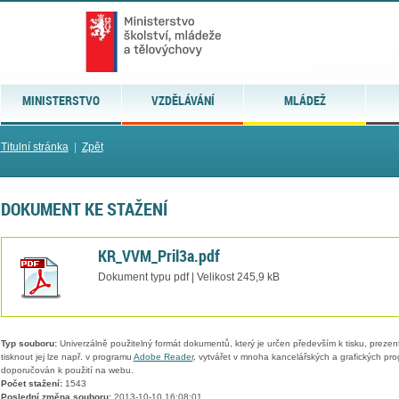
MINISTERSTVO
VZDĚLÁVÁNÍ
MLÁDEŽ
Titulní stránka
|
Zpět
DOKUMENT KE STAŽENÍ
KR_VVM_Pril3a.pdf
Dokument typu pdf | Velikost 245,9 kB
Typ souboru:
Univerzálně použitelný formát dokumentů, který je určen především k tisku, prezen
tisknout jej lze např. v programu
Adobe Reader
, vytvářet v mnoha kancelářských a grafických pr
doporučován k použití na webu.
Počet stažení:
1543
Poslední změna souboru:
2013-10-10 16:08:01