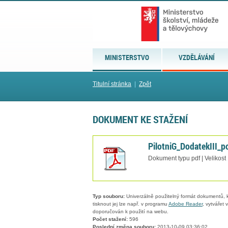
MINISTERSTVO
VZDĚLÁVÁNÍ
Titulní stránka
|
Zpět
DOKUMENT KE STAŽENÍ
PilotniG_DodatekIII_
Dokument typu pdf | Velikost
Typ souboru:
Univerzálně použitelný formát dokumentů, kt
tisknout jej lze např. v programu
Adobe Reader
, vytvářet
doporučován k použití na webu.
Počet stažení:
596
Poslední změna souboru:
2013-10-09 03:36:02