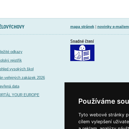
TĚLOVÝCHOVY
mapa stránek
|
novinky e-mailem
Snadné čtení
ležité odkazy
olský rejstřík
ehled vysokých škol
án veřejných zakázek 2026
evřená data
ORTÁL YOUR EUROPE
Používáme sou
Tyto webové stránky po
cílem vylepšení uživat
a reklam, analýzy návš