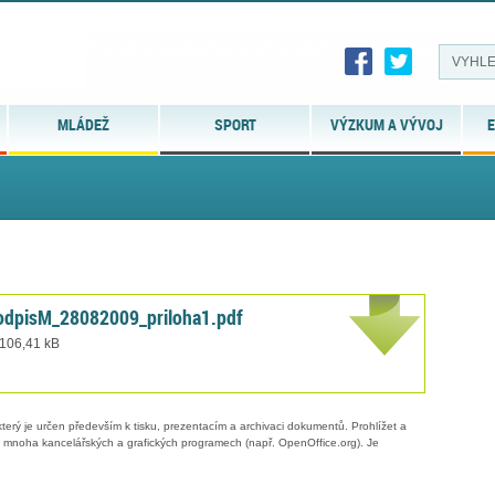
MLÁDEŽ
SPORT
VÝZKUM A VÝVOJ
E
podpisM_28082009_priloha1.pdf
 106,41 kB
erý je určen především k tisku, prezentacím a archivaci dokumentů. Prohlížet a
 v mnoha kancelářských a grafických programech (např. OpenOffice.org). Je