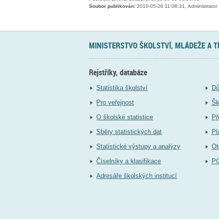
Soubor publikován:
2010-05-26 11:08:31, Administrator
MINISTERSTVO ŠKOLSTVÍ, MLÁDEŽE A 
Rejstříky, databáze
Statistika školství
Dů
Pro veřejnost
Šk
O školské statistice
Př
Sběry statistických dat
Pl
Statistické výstupy a analýzy
Ot
Číselníky a klasifikace
P
Adresáře školských institucí