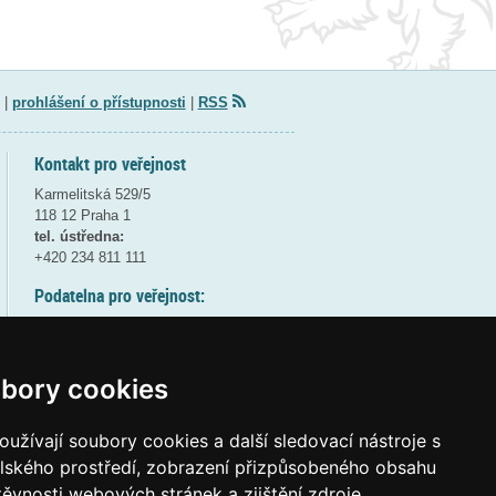
|
prohlášení o přístupnosti
|
RSS
Kontakt pro veřejnost
Karmelitská 529/5
118 12 Praha 1
tel. ústředna:
+420 234 811 111
Podatelna pro veřejnost:
pondělí a středa - 7:30-17:00
úterý a čtvrtek - 7:30-15:30
pátek - 7:30-14:00
bory cookies
8:30 - 9:30 - bezpečnostní přestávka
(více informací
ZDE
)
užívají soubory cookies a další sledovací nástroje s
elského prostředí, zobrazení přizpůsobeného obsahu
Elektronická podatelna:
těvnosti webových stránek a zjištění zdroje
posta@msmt
gov
cz