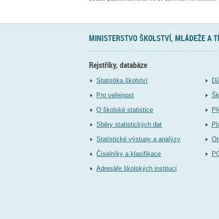
MINISTERSTVO ŠKOLSTVÍ, MLÁDEŽE A 
Rejstříky, databáze
Statistika školství
Dů
Pro veřejnost
Šk
O školské statistice
Př
Sběry statistických dat
Pl
Statistické výstupy a analýzy
Ot
Číselníky a klasifikace
P
Adresáře školských institucí