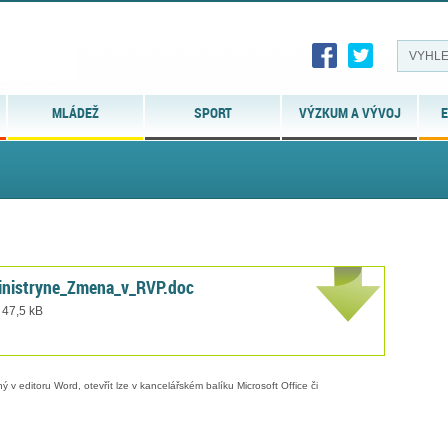
MLÁDEŽ
SPORT
VÝZKUM A VÝVOJ
E
inistryne_Zmena_v_RVP.doc
 47,5 kB
 v editoru Word, otevřít lze v kancelářském balíku Microsoft Office či