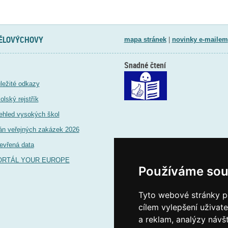
TĚLOVÝCHOVY
mapa stránek
|
novinky e-mailem
Snadné čtení
ležité odkazy
olský rejstřík
ehled vysokých škol
án veřejných zakázek 2026
evřená data
ORTÁL YOUR EUROPE
Používáme sou
Tyto webové stránky po
cílem vylepšení uživat
a reklam, analýzy návš