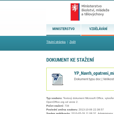
MINISTERSTVO
VZDĚLÁVÁNÍ
Titulní stránka
|
Zpět
DOKUMENT KE STAŽENÍ
YP_Navrh_opatreni_m
Dokument typu doc | Velikost
Typ souboru:
Textový dokument Microsoft Office, vytvořený
OpenOffice.org od verze 2.
Počet stažení:
734
Poslední změna souboru:
2013-10-06 22:38:57
Soubor publikován:
2010-05-26 11:08:32, Administrator