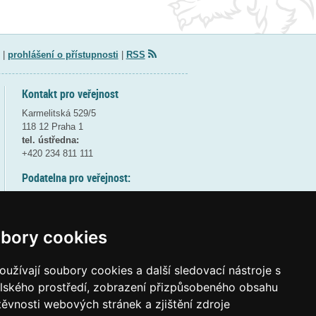
|
prohlášení o přístupnosti
|
RSS
Kontakt pro veřejnost
Karmelitská 529/5
118 12 Praha 1
tel. ústředna:
+420 234 811 111
Podatelna pro veřejnost:
pondělí a středa - 7:30-17:00
úterý a čtvrtek - 7:30-15:30
pátek - 7:30-14:00
bory cookies
8:30 - 9:30 - bezpečnostní přestávka
(více informací
ZDE
)
užívají soubory cookies a další sledovací nástroje s
elského prostředí, zobrazení přizpůsobeného obsahu
Elektronická podatelna:
těvnosti webových stránek a zjištění zdroje
posta@msmt
gov
cz