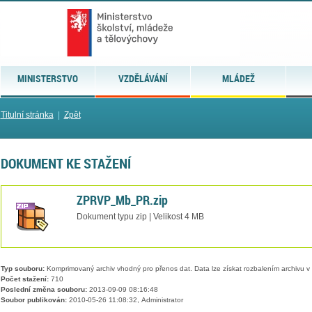
MINISTERSTVO
VZDĚLÁVÁNÍ
MLÁDEŽ
Titulní stránka
|
Zpět
DOKUMENT KE STAŽENÍ
ZPRVP_Mb_PR.zip
Dokument typu zip | Velikost 4 MB
Typ souboru:
Komprimovaný archiv vhodný pro přenos dat. Data lze získat rozbalením archivu 
Počet stažení:
710
Poslední změna souboru:
2013-09-09 08:16:48
Soubor publikován:
2010-05-26 11:08:32, Administrator