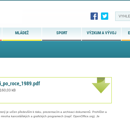
MLÁDEŽ
SPORT
VÝZKUM A VÝVOJ
E
i_po_roce_1989.pdf
 160,03 kB
erý je určen především k tisku, prezentacím a archivaci dokumentů. Prohlížet a
 v mnoha kancelářských a grafických programech (např. OpenOffice.org). Je