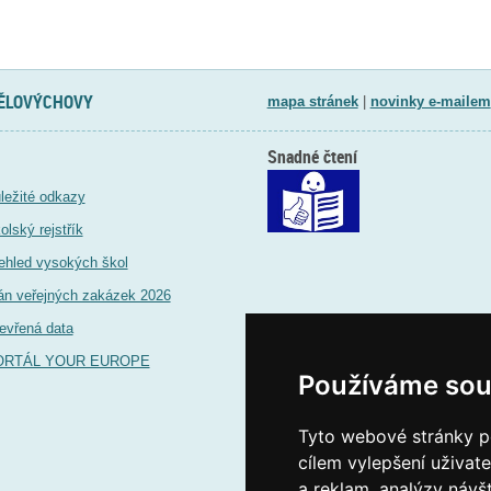
TĚLOVÝCHOVY
mapa stránek
|
novinky e-mailem
Snadné čtení
ležité odkazy
olský rejstřík
ehled vysokých škol
án veřejných zakázek 2026
evřená data
ORTÁL YOUR EUROPE
Používáme sou
Tyto webové stránky po
cílem vylepšení uživat
a reklam, analýzy návš