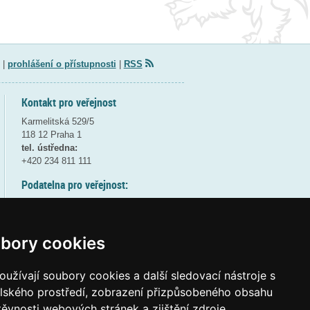
|
prohlášení o přístupnosti
|
RSS
Kontakt pro veřejnost
Karmelitská 529/5
118 12 Praha 1
tel. ústředna:
+420 234 811 111
Podatelna pro veřejnost:
pondělí a středa - 7:30-17:00
úterý a čtvrtek - 7:30-15:30
pátek - 7:30-14:00
bory cookies
8:30 - 9:30 - bezpečnostní přestávka
(více informací
ZDE
)
užívají soubory cookies a další sledovací nástroje s
elského prostředí, zobrazení přizpůsobeného obsahu
Elektronická podatelna:
těvnosti webových stránek a zjištění zdroje
posta@msmt
gov
cz