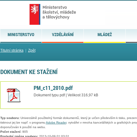
MINISTERSTVO
VZDĚLÁVÁNÍ
MLÁDEŽ
Titulní stránka
|
Zpět
DOKUMENT KE STAŽENÍ
PM_c11_2010.pdf
Dokument typu pdf | Velikost 316,97 kB
Typ souboru:
Univerzálně použitelný formát dokumentů, který je určen především k tisku, prezen
tisknout jej lze např. v programu
Adobe Reader
, vytvářet v mnoha kancelářských a grafických pr
doporučován k použití na webu.
Počet stažení:
905
Poslední změna souboru:
2013-10-09 01:03:01