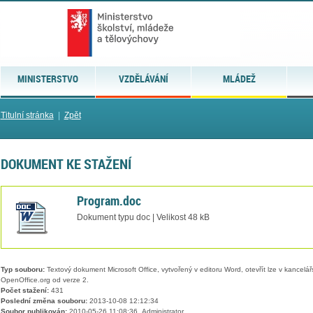
MINISTERSTVO
VZDĚLÁVÁNÍ
MLÁDEŽ
Titulní stránka
|
Zpět
DOKUMENT KE STAŽENÍ
Program.doc
Dokument typu doc | Velikost 48 kB
Typ souboru:
Textový dokument Microsoft Office, vytvořený v editoru Word, otevřít lze v kancelářs
OpenOffice.org od verze 2.
Počet stažení:
431
Poslední změna souboru:
2013-10-08 12:12:34
Soubor publikován:
2010-05-26 11:08:36, Administrator