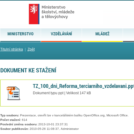
MINISTERSTVO
VZDĚLÁVÁNÍ
MLÁDEŽ
Titulní stránka
|
Zpět
DOKUMENT KE STAŽENÍ
TZ_100_dni_Reforma_terciarniho_vzdelavani.pp
Dokument typu ppt | Velikost 147 kB
Typ souboru:
Prezentace, otevřít lze v kancelářském balíku OpenOffice.org, Microsoft Office.
Počet stažení:
614
Poslední změna souboru:
2013-10-01 23:37:31
Soubor publikován:
2010-05-26 11:08:37, Administrator