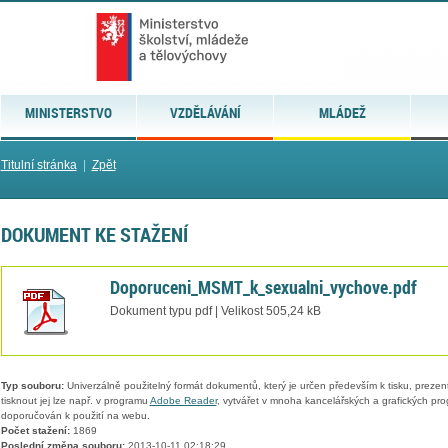
MINISTERSTVO
VZDĚLÁVÁNÍ
MLÁDEŽ
Titulní stránka
|
Zpět
DOKUMENT KE STAŽENÍ
Doporuceni_MSMT_k_sexualni_vychove.pdf
Dokument typu pdf | Velikost 505,24 kB
Typ souboru:
Univerzálně použitelný formát dokumentů, který je určen především k tisku, prezen
tisknout jej lze např. v programu
Adobe Reader
, vytvářet v mnoha kancelářských a grafických pr
doporučován k použití na webu.
Počet stažení:
1869
Poslední změna souboru:
2013-10-11 02:18:29