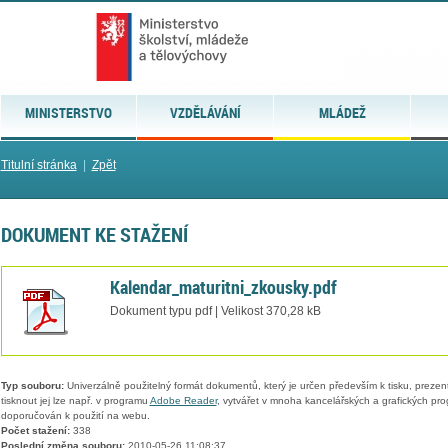
MINISTERSTVO
VZDĚLÁVÁNÍ
MLÁDEŽ
Titulní stránka
|
Zpět
DOKUMENT KE STAŽENÍ
Kalendar_maturitni_zkousky.pdf
Dokument typu pdf | Velikost 370,28 kB
Typ souboru:
Univerzálně použitelný formát dokumentů, který je určen především k tisku, prezen
tisknout jej lze např. v programu
Adobe Reader
, vytvářet v mnoha kancelářských a grafických pr
doporučován k použití na webu.
Počet stažení:
338
Poslední změna souboru:
2010-05-26 11:08:37