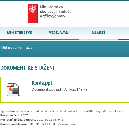
MINISTERSTVO
VZDĚLÁVÁNÍ
MLÁDEŽ
Titulní stránka
|
Zpět
DOKUMENT KE STAŽENÍ
Korda.ppt
Dokument typu ppt | Velikost 143 kB
Typ souboru:
Prezentace, otevřít lze v kancelářském balíku OpenOffice.org, Microsoft Office.
Počet stažení:
6857
Poslední změna souboru:
2013-10-11 08:54:17
Soubor publikován:
2010-05-26 11:08:37, Administrator