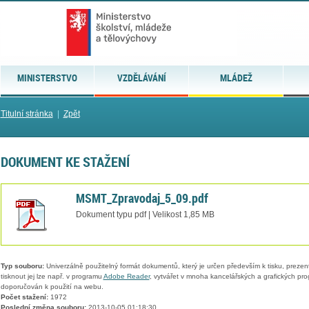
MINISTERSTVO
VZDĚLÁVÁNÍ
MLÁDEŽ
Titulní stránka
|
Zpět
DOKUMENT KE STAŽENÍ
MSMT_Zpravodaj_5_09.pdf
Dokument typu pdf | Velikost 1,85 MB
Typ souboru:
Univerzálně použitelný formát dokumentů, který je určen především k tisku, prezen
tisknout jej lze např. v programu
Adobe Reader
, vytvářet v mnoha kancelářských a grafických pr
doporučován k použití na webu.
Počet stažení:
1972
Poslední změna souboru:
2013-10-05 01:18:30