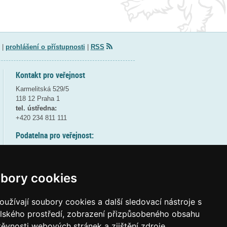
|
prohlášení o přístupnosti
|
RSS
Kontakt pro veřejnost
Karmelitská 529/5
118 12 Praha 1
tel. ústředna:
+420 234 811 111
Podatelna pro veřejnost:
pondělí a středa - 7:30-17:00
úterý a čtvrtek - 7:30-15:30
pátek - 7:30-14:00
bory cookies
8:30 - 9:30 - bezpečnostní přestávka
(více informací
ZDE
)
užívají soubory cookies a další sledovací nástroje s
elského prostředí, zobrazení přizpůsobeného obsahu
Elektronická podatelna:
těvnosti webových stránek a zjištění zdroje
posta@msmt
gov
cz