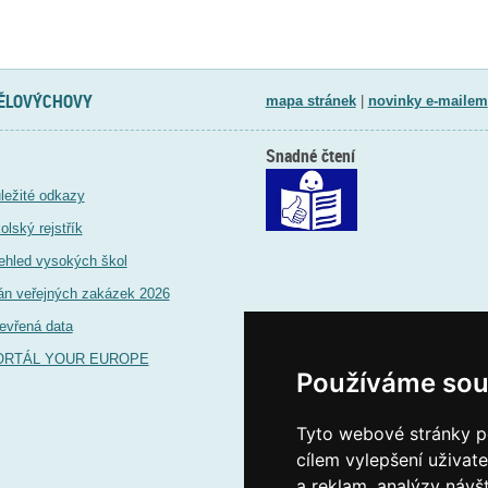
TĚLOVÝCHOVY
mapa stránek
|
novinky e-mailem
Snadné čtení
ležité odkazy
olský rejstřík
ehled vysokých škol
án veřejných zakázek 2026
evřená data
ORTÁL YOUR EUROPE
Používáme sou
Tyto webové stránky po
cílem vylepšení uživat
a reklam, analýzy návš