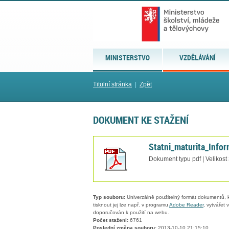
MINISTERSTVO
VZDĚLÁVÁNÍ
Titulní stránka
|
Zpět
DOKUMENT KE STAŽENÍ
Statni_maturita_Infor
Dokument typu pdf | Velikost
Typ souboru:
Univerzálně použitelný formát dokumentů, kt
tisknout jej lze např. v programu
Adobe Reader
, vytvářet
doporučován k použití na webu.
Počet stažení:
6761
Poslední změna souboru:
2013-10-10 21:15:10