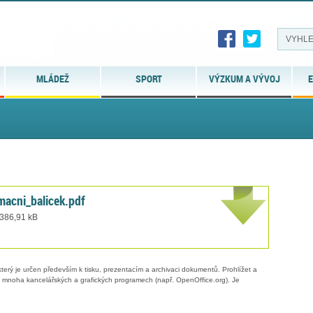
MLÁDEŽ
SPORT
VÝZKUM A VÝVOJ
E
macni_balicek.pdf
 386,91 kB
erý je určen především k tisku, prezentacím a archivaci dokumentů. Prohlížet a
 v mnoha kancelářských a grafických programech (např. OpenOffice.org). Je