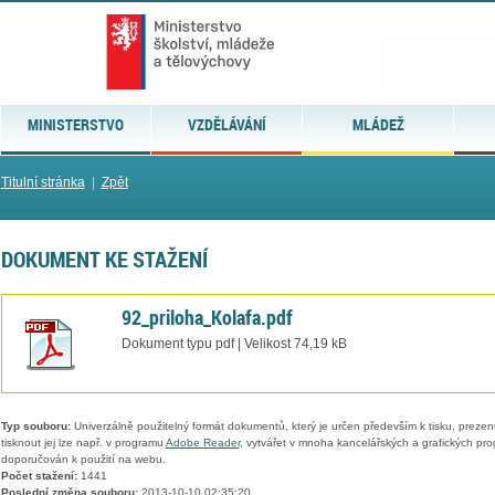
MINISTERSTVO
VZDĚLÁVÁNÍ
MLÁDEŽ
Titulní stránka
|
Zpět
DOKUMENT KE STAŽENÍ
92_priloha_Kolafa.pdf
Dokument typu pdf | Velikost 74,19 kB
Typ souboru:
Univerzálně použitelný formát dokumentů, který je určen především k tisku, prezen
tisknout jej lze např. v programu
Adobe Reader
, vytvářet v mnoha kancelářských a grafických pr
doporučován k použití na webu.
Počet stažení:
1441
Poslední změna souboru:
2013-10-10 02:35:20