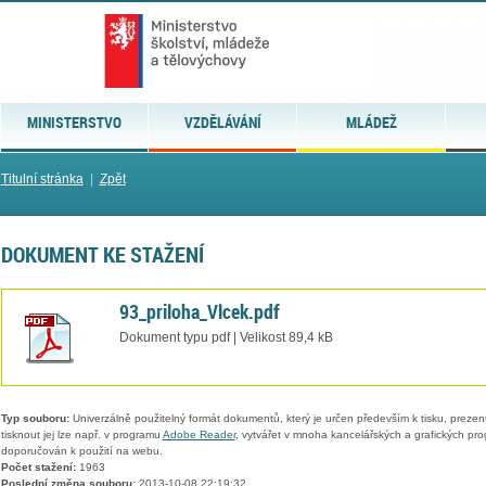
MINISTERSTVO
VZDĚLÁVÁNÍ
MLÁDEŽ
Titulní stránka
|
Zpět
DOKUMENT KE STAŽENÍ
93_priloha_Vlcek.pdf
Dokument typu pdf | Velikost 89,4 kB
Typ souboru:
Univerzálně použitelný formát dokumentů, který je určen především k tisku, prezen
tisknout jej lze např. v programu
Adobe Reader
, vytvářet v mnoha kancelářských a grafických pr
doporučován k použití na webu.
Počet stažení:
1963
Poslední změna souboru:
2013-10-08 22:19:32