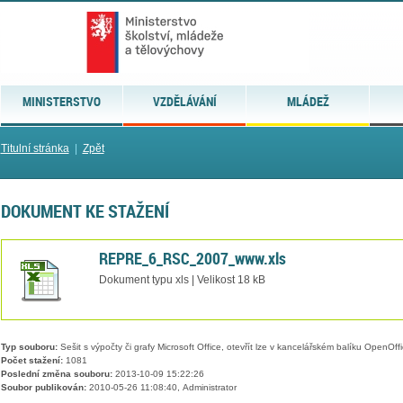
MINISTERSTVO
VZDĚLÁVÁNÍ
MLÁDEŽ
Titulní stránka
|
Zpět
DOKUMENT KE STAŽENÍ
REPRE_6_RSC_2007_www.xls
Dokument typu xls | Velikost 18 kB
Typ souboru:
Sešit s výpočty či grafy Microsoft Office, otevřít lze v kancelářském balíku OpenOffic
Počet stažení:
1081
Poslední změna souboru:
2013-10-09 15:22:26
Soubor publikován:
2010-05-26 11:08:40, Administrator