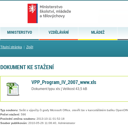
MINISTERSTVO
VZDĚLÁVÁNÍ
MLÁDEŽ
Titulní stránka
|
Zpět
DOKUMENT KE STAŽENÍ
VPP_Program_IV_2007_www.xls
Dokument typu xls | Velikost 43,5 kB
Typ souboru:
Sešit s výpočty či grafy Microsoft Office, otevřít lze v kancelářském balíku OpenOffic
Počet stažení:
596
Poslední změna souboru:
2013-10-11 01:52:18
Soubor publikován:
2010-05-26 11:08:40, Administrator