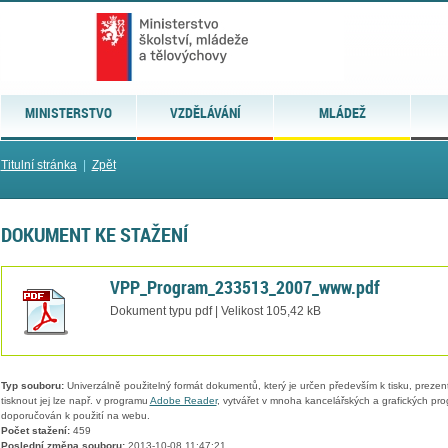
MINISTERSTVO
VZDĚLÁVÁNÍ
MLÁDEŽ
Titulní stránka
|
Zpět
DOKUMENT KE STAŽENÍ
VPP_Program_233513_2007_www.pdf
Dokument typu pdf | Velikost 105,42 kB
Typ souboru:
Univerzálně použitelný formát dokumentů, který je určen především k tisku, prezen
tisknout jej lze např. v programu
Adobe Reader
, vytvářet v mnoha kancelářských a grafických pr
doporučován k použití na webu.
Počet stažení:
459
Poslední změna souboru:
2013-10-08 11:47:21