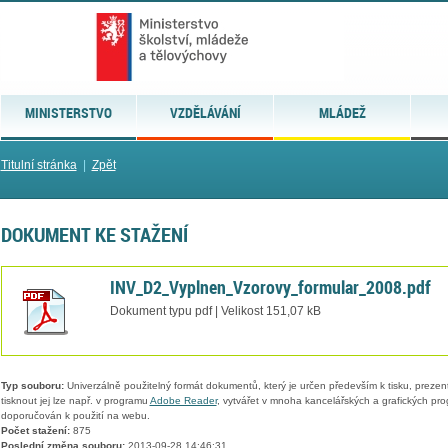
MINISTERSTVO
VZDĚLÁVÁNÍ
MLÁDEŽ
Titulní stránka
|
Zpět
DOKUMENT KE STAŽENÍ
INV_D2_Vyplnen_Vzorovy_formular_2008.pdf
Dokument typu pdf | Velikost 151,07 kB
Typ souboru:
Univerzálně použitelný formát dokumentů, který je určen především k tisku, prezen
tisknout jej lze např. v programu
Adobe Reader
, vytvářet v mnoha kancelářských a grafických pr
doporučován k použití na webu.
Počet stažení:
875
Poslední změna souboru:
2013-09-28 14:46:31