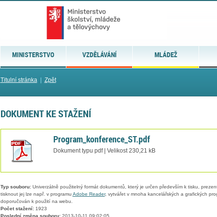
MINISTERSTVO
VZDĚLÁVÁNÍ
MLÁDEŽ
Titulní stránka
|
Zpět
DOKUMENT KE STAŽENÍ
Program_konference_ST.pdf
Dokument typu pdf | Velikost 230,21 kB
Typ souboru:
Univerzálně použitelný formát dokumentů, který je určen především k tisku, prezen
tisknout jej lze např. v programu
Adobe Reader
, vytvářet v mnoha kancelářských a grafických pr
doporučován k použití na webu.
Počet stažení:
1923
Poslední změna souboru:
2013-10-11 09:02:05