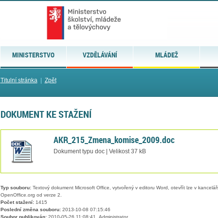
MINISTERSTVO
VZDĚLÁVÁNÍ
MLÁDEŽ
Titulní stránka
|
Zpět
DOKUMENT KE STAŽENÍ
AKR_215_Zmena_komise_2009.doc
Dokument typu doc | Velikost 37 kB
Typ souboru:
Textový dokument Microsoft Office, vytvořený v editoru Word, otevřít lze v kancelářs
OpenOffice.org od verze 2.
Počet stažení:
1415
Poslední změna souboru:
2013-10-08 07:15:46
Soubor publikován:
2010-05-26 11:08:41, Administrator