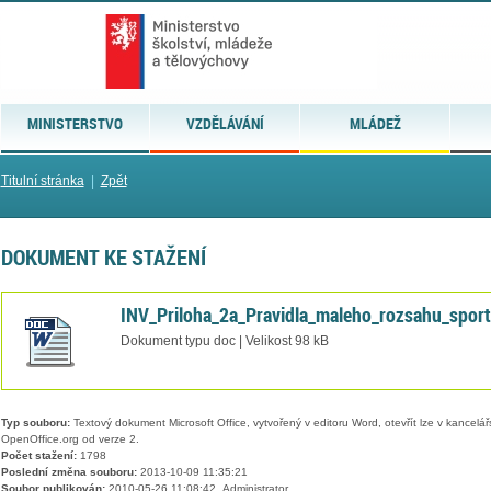
MINISTERSTVO
VZDĚLÁVÁNÍ
MLÁDEŽ
Titulní stránka
|
Zpět
DOKUMENT KE STAŽENÍ
INV_Priloha_2a_Pravidla_maleho_rozsahu_sport
Dokument typu doc | Velikost 98 kB
Typ souboru:
Textový dokument Microsoft Office, vytvořený v editoru Word, otevřít lze v kancelářs
OpenOffice.org od verze 2.
Počet stažení:
1798
Poslední změna souboru:
2013-10-09 11:35:21
Soubor publikován:
2010-05-26 11:08:42, Administrator