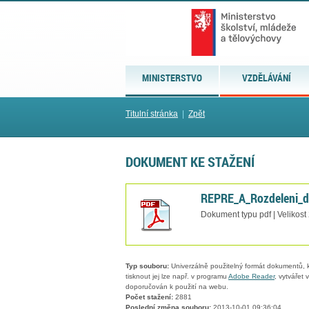
MINISTERSTVO
VZDĚLÁVÁNÍ
Titulní stránka
|
Zpět
DOKUMENT KE STAŽENÍ
REPRE_A_Rozdeleni_d
Dokument typu pdf | Velikost
Typ souboru:
Univerzálně použitelný formát dokumentů, kt
tisknout jej lze např. v programu
Adobe Reader
, vytvářet
doporučován k použití na webu.
Počet stažení:
2881
Poslední změna souboru:
2013-10-01 09:36:04