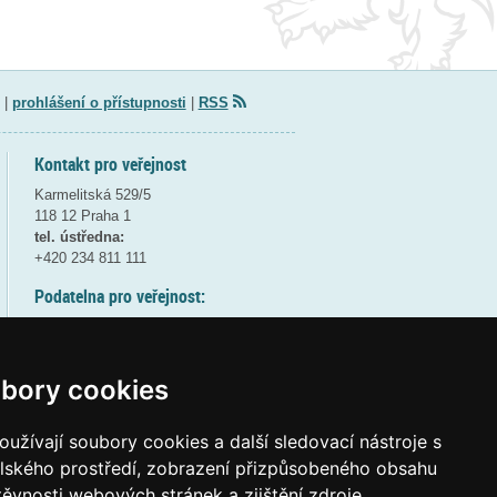
|
prohlášení o přístupnosti
|
RSS
Kontakt pro veřejnost
Karmelitská 529/5
118 12 Praha 1
tel. ústředna:
+420 234 811 111
Podatelna pro veřejnost:
pondělí a středa - 7:30-17:00
úterý a čtvrtek - 7:30-15:30
pátek - 7:30-14:00
bory cookies
8:30 - 9:30 - bezpečnostní přestávka
(více informací
ZDE
)
užívají soubory cookies a další sledovací nástroje s
elského prostředí, zobrazení přizpůsobeného obsahu
Elektronická podatelna:
těvnosti webových stránek a zjištění zdroje
posta@msmt
gov
cz