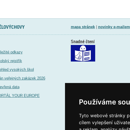
TĚLOVÝCHOVY
mapa stránek
|
novinky e-mailem
Snadné čtení
ležité odkazy
olský rejstřík
ehled vysokých škol
án veřejných zakázek 2026
evřená data
ORTÁL YOUR EUROPE
Používáme sou
Tyto webové stránky po
cílem vylepšení uživat
a reklam, analýzy návš