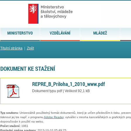
MINISTERSTVO
VZDĚLÁVÁNÍ
MLÁDEŽ
Titulní stránka
|
Zpět
DOKUMENT KE STAŽENÍ
REPRE_B_Priloha_1_2010_www.pdf
Dokument typu pdf | Velikost 92,1 kB
Typ souboru:
Univerzálně použitelný formát dokumentů, který je určen především k tisku, prezen
tisknout jej lze např. v programu
Adobe Reader
, vytvářet v mnoha kancelářských a grafických pr
doporučován k použití na webu.
Počet stažení:
1961
Poslední změna souboru:
2013-10-10 05:49:25