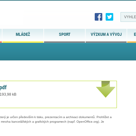
MLÁDEŽ
SPORT
VÝZKUM A VÝVOJ
E
pdf
 193,98 kB
erý je určen především k tisku, prezentacím a archivaci dokumentů. Prohlížet a
 v mnoha kancelářských a grafických programech (např. OpenOffice.org). Je