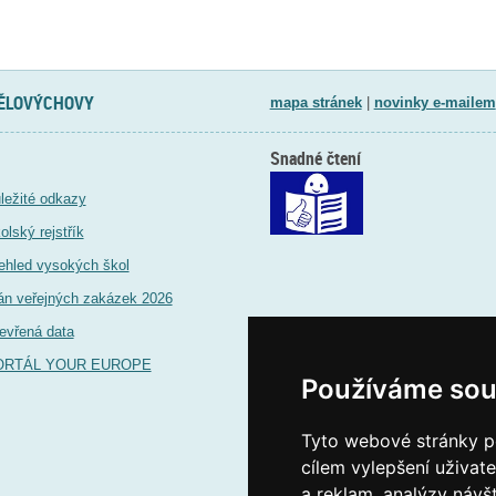
TĚLOVÝCHOVY
mapa stránek
|
novinky e-mailem
Snadné čtení
ležité odkazy
olský rejstřík
ehled vysokých škol
án veřejných zakázek 2026
evřená data
ORTÁL YOUR EUROPE
Používáme sou
Tyto webové stránky po
cílem vylepšení uživat
a reklam, analýzy návš