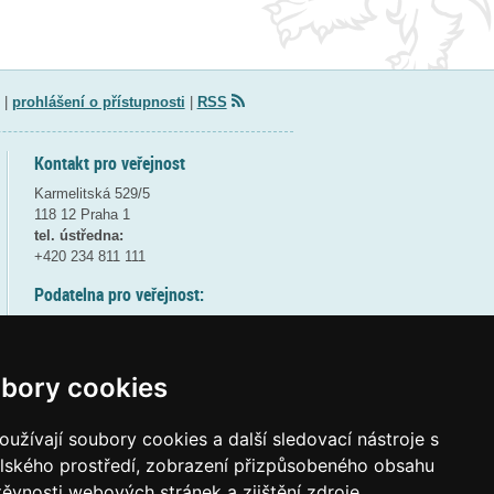
|
prohlášení o přístupnosti
|
RSS
Kontakt pro veřejnost
Karmelitská 529/5
118 12 Praha 1
tel. ústředna:
+420 234 811 111
Podatelna pro veřejnost:
pondělí a středa - 7:30-17:00
úterý a čtvrtek - 7:30-15:30
pátek - 7:30-14:00
bory cookies
8:30 - 9:30 - bezpečnostní přestávka
(více informací
ZDE
)
užívají soubory cookies a další sledovací nástroje s
elského prostředí, zobrazení přizpůsobeného obsahu
Elektronická podatelna:
těvnosti webových stránek a zjištění zdroje
posta@msmt
gov
cz