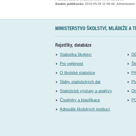
Soubor publikován:
2010-05-26 11:08:46, Administrator
MINISTERSTVO ŠKOLSTVÍ, MLÁDEŽE A 
Rejstříky, databáze
Statistika školství
Dů
Pro veřejnost
Šk
O školské statistice
Př
Sběry statistických dat
Pl
Statistické výstupy a analýzy
Ot
Číselníky a klasifikace
P
Adresáře školských institucí