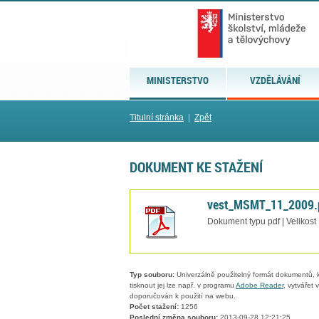
MINISTERSTVO
VZDĚLÁVÁNÍ
Titulní stránka
|
Zpět
DOKUMENT KE STAŽENÍ
vest_MSMT_11_2009.
Dokument typu pdf | Velikost
Typ souboru:
Univerzálně použitelný formát dokumentů, kt
tisknout jej lze např. v programu
Adobe Reader
, vytvářet
doporučován k použití na webu.
Počet stažení:
1256
Poslední změna souboru:
2013-09-28 12:21:25