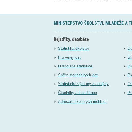
MINISTERSTVO ŠKOLSTVÍ, MLÁDEŽE A 
Rejstříky, databáze
Statistika školství
Dů
Pro veřejnost
Šk
O školské statistice
Př
Sběry statistických dat
Pl
Statistické výstupy a analýzy
Ot
Číselníky a klasifikace
P
Adresáře školských institucí