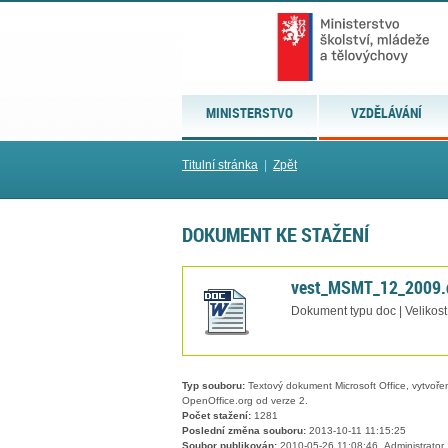
MINISTERSTVO
VZDĚLÁVÁNÍ
Titulní stránka
|
Zpět
DOKUMENT KE STAŽENÍ
vest_MSMT_12_2009.
Dokument typu doc | Velikost
Typ souboru:
Textový dokument Microsoft Office, vytvořený
OpenOffice.org od verze 2.
Počet stažení:
1281
Poslední změna souboru:
2013-10-11 11:15:25
Soubor publikován:
2010-05-26 11:08:46, Administrator