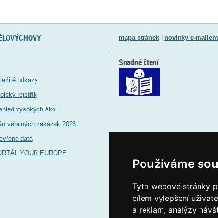
TĚLOVÝCHOVY
mapa stránek
|
novinky e-mailem
Snadné čtení
ležité odkazy
olský rejstřík
ehled vysokých škol
án veřejných zakázek 2026
evřená data
ORTÁL YOUR EUROPE
Používáme sou
Tyto webové stránky po
cílem vylepšení uživat
a reklam, analýzy návš