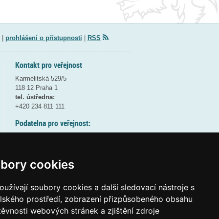
|
prohlášení o přístupnosti
|
RSS
Kontakt pro veřejnost
Karmelitská 529/5
118 12 Praha 1
tel. ústředna:
+420 234 811 111
Podatelna pro veřejnost:
pondělí a středa - 7:30-17:00
úterý a čtvrtek - 7:30-15:30
pátek - 7:30-14:00
bory cookies
8:30 - 9:30 - bezpečnostní přestávka
(více informací
ZDE
)
užívají soubory cookies a další sledovací nástroje s
elského prostředí, zobrazení přizpůsobeného obsahu
Elektronická podatelna:
těvnosti webových stránek a zjištění zdroje
posta@msmt
gov
cz