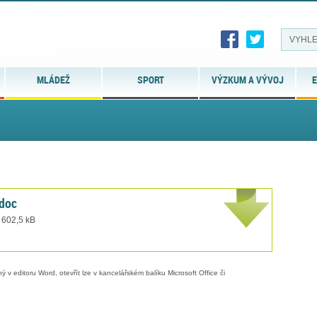
MLÁDEŽ
SPORT
VÝZKUM A VÝVOJ
E
doc
 602,5 kB
 v editoru Word, otevřít lze v kancelářském balíku Microsoft Office či