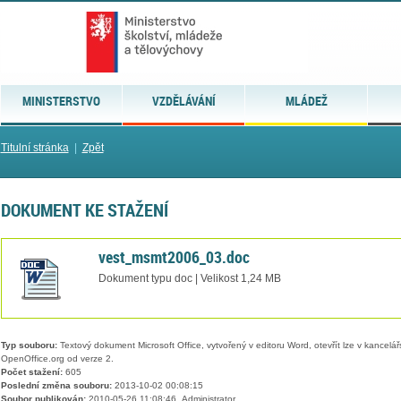
MINISTERSTVO
VZDĚLÁVÁNÍ
MLÁDEŽ
Titulní stránka
|
Zpět
DOKUMENT KE STAŽENÍ
vest_msmt2006_03.doc
Dokument typu doc | Velikost 1,24 MB
Typ souboru:
Textový dokument Microsoft Office, vytvořený v editoru Word, otevřít lze v kancelářs
OpenOffice.org od verze 2.
Počet stažení:
605
Poslední změna souboru:
2013-10-02 00:08:15
Soubor publikován:
2010-05-26 11:08:46, Administrator