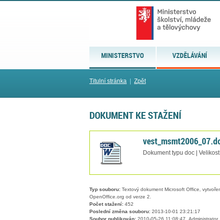
MINISTERSTVO
VZDĚLÁVÁNÍ
Titulní stránka
|
Zpět
DOKUMENT KE STAŽENÍ
vest_msmt2006_07.d
Dokument typu doc | Velikost
Typ souboru:
Textový dokument Microsoft Office, vytvořený
OpenOffice.org od verze 2.
Počet stažení:
452
Poslední změna souboru:
2013-10-01 23:21:17
Soubor publikován:
2010-05-26 11:08:47, Administrator