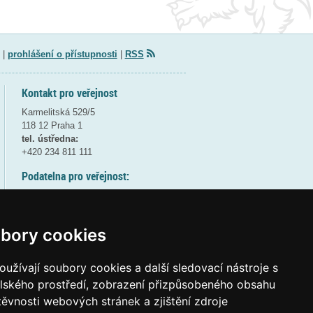
|
prohlášení o přístupnosti
|
RSS
Kontakt pro veřejnost
Karmelitská 529/5
118 12 Praha 1
tel. ústředna:
+420 234 811 111
Podatelna pro veřejnost:
pondělí a středa - 7:30-17:00
úterý a čtvrtek - 7:30-15:30
pátek - 7:30-14:00
bory cookies
8:30 - 9:30 - bezpečnostní přestávka
(více informací
ZDE
)
užívají soubory cookies a další sledovací nástroje s
elského prostředí, zobrazení přizpůsobeného obsahu
Elektronická podatelna:
těvnosti webových stránek a zjištění zdroje
posta@msmt
gov
cz