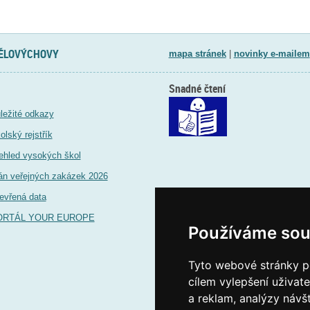
TĚLOVÝCHOVY
mapa stránek
|
novinky e-mailem
Snadné čtení
ležité odkazy
olský rejstřík
ehled vysokých škol
án veřejných zakázek 2026
evřená data
ORTÁL YOUR EUROPE
Používáme sou
Tyto webové stránky po
cílem vylepšení uživat
a reklam, analýzy návš