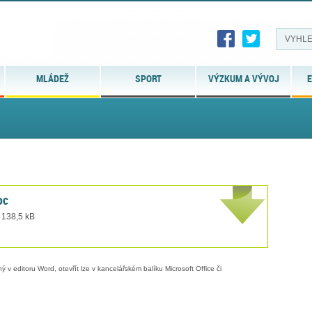
MLÁDEŽ
SPORT
VÝZKUM A VÝVOJ
E
oc
 138,5 kB
 v editoru Word, otevřít lze v kancelářském balíku Microsoft Office či