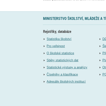
MINISTERSTVO ŠKOLSTVÍ, MLÁDEŽE A 
Rejstříky, databáze
Statistika školství
Dů
Pro veřejnost
Šk
O školské statistice
Př
Sběry statistických dat
Pl
Statistické výstupy a analýzy
Ot
Číselníky a klasifikace
P
Adresáře školských institucí