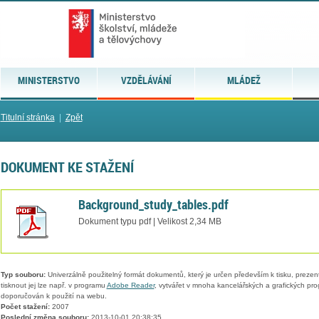
MINISTERSTVO
VZDĚLÁVÁNÍ
MLÁDEŽ
Titulní stránka
|
Zpět
DOKUMENT KE STAŽENÍ
Background_study_tables.pdf
Dokument typu pdf | Velikost 2,34 MB
Typ souboru:
Univerzálně použitelný formát dokumentů, který je určen především k tisku, prezen
tisknout jej lze např. v programu
Adobe Reader
, vytvářet v mnoha kancelářských a grafických pr
doporučován k použití na webu.
Počet stažení:
2007
Poslední změna souboru:
2013-10-01 20:38:35