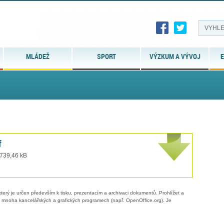
MLÁDEŽ
SPORT
VÝZKUM A VÝVOJ
E
f
 739,46 kB
erý je určen především k tisku, prezentacím a archivaci dokumentů. Prohlížet a
 v mnoha kancelářských a grafických programech (např. OpenOffice.org). Je