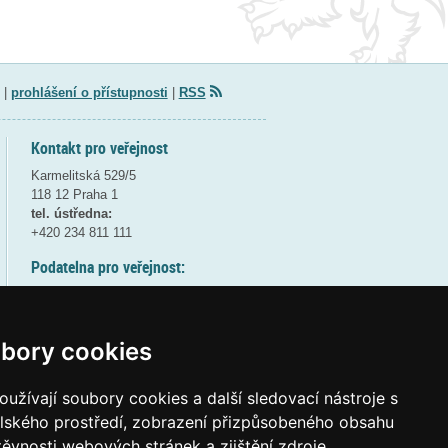
|
prohlášení o přístupnosti
|
RSS
Kontakt pro veřejnost
Karmelitská 529/5
118 12 Praha 1
tel. ústředna:
+420 234 811 111
Podatelna pro veřejnost:
pondělí a středa - 7:30-17:00
úterý a čtvrtek - 7:30-15:30
pátek - 7:30-14:00
bory cookies
8:30 - 9:30 - bezpečnostní přestávka
(více informací
ZDE
)
užívají soubory cookies a další sledovací nástroje s
elského prostředí, zobrazení přizpůsobeného obsahu
Elektronická podatelna:
těvnosti webových stránek a zjištění zdroje
posta@msmt
gov
cz