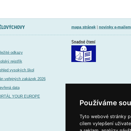
TĚLOVÝCHOVY
mapa stránek
|
novinky e-mailem
Snadné čtení
ležité odkazy
olský rejstřík
ehled vysokých škol
án veřejných zakázek 2026
evřená data
ORTÁL YOUR EUROPE
Používáme sou
Tyto webové stránky po
cílem vylepšení uživat
a reklam, analýzy návš