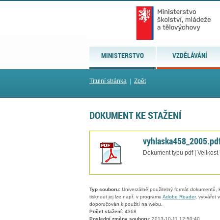
MINISTERSTVO
VZDĚLÁVÁNÍ
Titulní stránka
|
Zpět
DOKUMENT KE STAŽENÍ
vyhlaska458_2005.pd
Dokument typu pdf | Velikost
Typ souboru:
Univerzálně použitelný formát dokumentů, kt
tisknout jej lze např. v programu
Adobe Reader
, vytvářet
doporučován k použití na webu.
Počet stažení:
4368
Poslední změna souboru:
2013-10-11 12:50:40