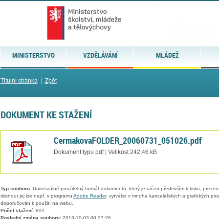
MINISTERSTVO
VZDĚLÁVÁNÍ
MLÁDEŽ
Titulní stránka
|
Zpět
DOKUMENT KE STAŽENÍ
CermakovaFOLDER_20060731_051026.pdf
Dokument typu pdf | Velikost 242,46 kB
Typ souboru:
Univerzálně použitelný formát dokumentů, který je určen především k tisku, prezen
tisknout jej lze např. v programu
Adobe Reader
, vytvářet v mnoha kancelářských a grafických pr
doporučován k použití na webu.
Počet stažení:
802
Poslední změna souboru:
2013-10-03 00:27:26