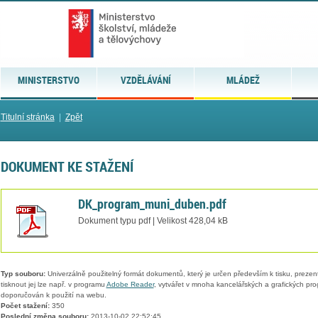
MINISTERSTVO
VZDĚLÁVÁNÍ
MLÁDEŽ
Titulní stránka
|
Zpět
DOKUMENT KE STAŽENÍ
DK_program_muni_duben.pdf
Dokument typu pdf | Velikost 428,04 kB
Typ souboru:
Univerzálně použitelný formát dokumentů, který je určen především k tisku, prezen
tisknout jej lze např. v programu
Adobe Reader
, vytvářet v mnoha kancelářských a grafických pr
doporučován k použití na webu.
Počet stažení:
350
Poslední změna souboru:
2013-10-02 22:52:45