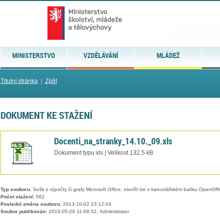
MINISTERSTVO
VZDĚLÁVÁNÍ
MLÁDEŽ
Titulní stránka
|
Zpět
DOKUMENT KE STAŽENÍ
Docenti_na_stranky_14.10._09.xls
Dokument typu xls | Velikost 132,5 kB
Typ souboru:
Sešit s výpočty či grafy Microsoft Office, otevřít lze v kancelářském balíku OpenOffic
Počet stažení:
562
Poslední změna souboru:
2013-10-02 23:12:04
Soubor publikován:
2010-05-26 11:08:52, Administrator