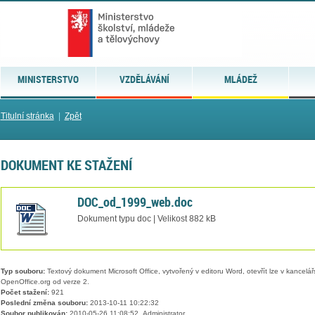
MINISTERSTVO
VZDĚLÁVÁNÍ
MLÁDEŽ
Titulní stránka
|
Zpět
DOKUMENT KE STAŽENÍ
DOC_od_1999_web.doc
Dokument typu doc | Velikost 882 kB
Typ souboru:
Textový dokument Microsoft Office, vytvořený v editoru Word, otevřít lze v kancelářs
OpenOffice.org od verze 2.
Počet stažení:
921
Poslední změna souboru:
2013-10-11 10:22:32
Soubor publikován:
2010-05-26 11:08:52, Administrator