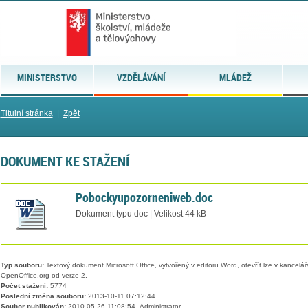
MINISTERSTVO
VZDĚLÁVÁNÍ
MLÁDEŽ
Titulní stránka
|
Zpět
DOKUMENT KE STAŽENÍ
Pobockyupozorneniweb.doc
Dokument typu doc | Velikost 44 kB
Typ souboru:
Textový dokument Microsoft Office, vytvořený v editoru Word, otevřít lze v kancelářs
OpenOffice.org od verze 2.
Počet stažení:
5774
Poslední změna souboru:
2013-10-11 07:12:44
Soubor publikován:
2010-05-26 11:08:54, Administrator