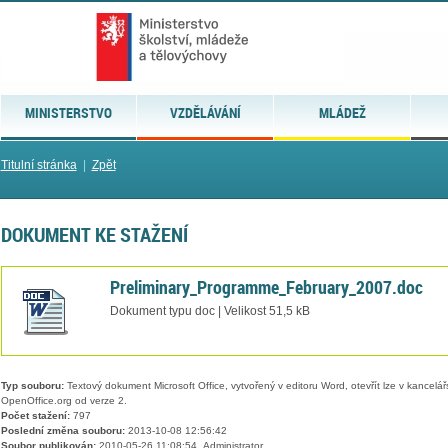
MINISTERSTVO
VZDĚLÁVÁNÍ
MLÁDEŽ
Titulní stránka
|
Zpět
DOKUMENT KE STAŽENÍ
Preliminary_Programme_February_2007.doc
Dokument typu doc | Velikost 51,5 kB
Typ souboru:
Textový dokument Microsoft Office, vytvořený v editoru Word, otevřít lze v kancelářs
OpenOffice.org od verze 2.
Počet stažení:
797
Poslední změna souboru:
2013-10-08 12:56:42
Soubor publikován:
2010-05-26 11:08:54, Administrator