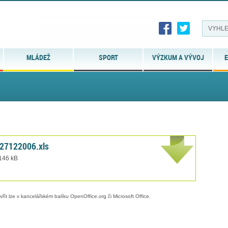
MLÁDEŽ
SPORT
VÝZKUM A VÝVOJ
E
27122006.xls
 146 kB
evřít lze v kancelářském balíku OpenOffice.org či Microsoft Office.