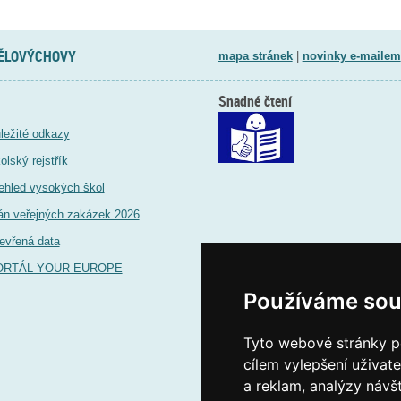
TĚLOVÝCHOVY
mapa stránek
|
novinky e-mailem
Snadné čtení
ležité odkazy
olský rejstřík
ehled vysokých škol
án veřejných zakázek 2026
evřená data
ORTÁL YOUR EUROPE
Používáme sou
Tyto webové stránky po
cílem vylepšení uživat
a reklam, analýzy návš