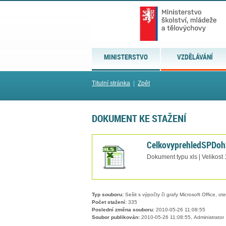
MINISTERSTVO
VZDĚLÁVÁNÍ
Titulní stránka
|
Zpět
DOKUMENT KE STAŽENÍ
CelkovyprehledSPDoh
Dokument typu xls | Velikost
Typ souboru:
Sešit s výpočty či grafy Microsoft Office, ot
Počet stažení:
335
Poslední změna souboru:
2010-05-26 11:08:55
Soubor publikován:
2010-05-26 11:08:55, Administrator