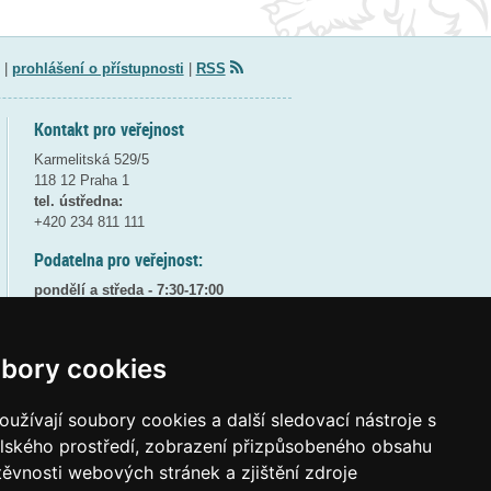
|
prohlášení o přístupnosti
|
RSS
Kontakt pro veřejnost
Karmelitská 529/5
118 12 Praha 1
tel. ústředna:
+420 234 811 111
Podatelna pro veřejnost:
pondělí a středa - 7:30-17:00
úterý a čtvrtek - 7:30-15:30
pátek - 7:30-14:00
bory cookies
8:30 - 9:30 - bezpečnostní přestávka
(více informací
ZDE
)
užívají soubory cookies a další sledovací nástroje s
Elektronická podatelna:
elského prostředí, zobrazení přizpůsobeného obsahu
posta@msmt
gov
cz
těvnosti webových stránek a zjištění zdroje