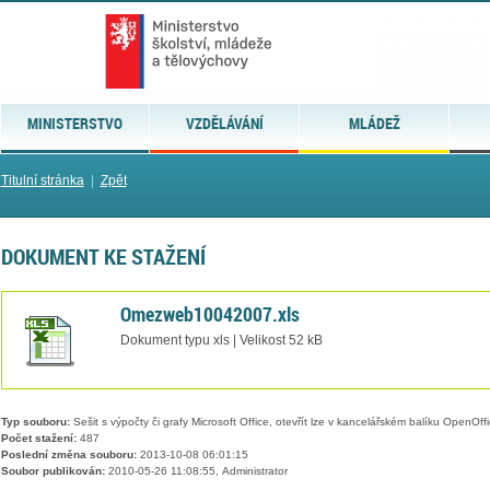
MINISTERSTVO
VZDĚLÁVÁNÍ
MLÁDEŽ
Titulní stránka
|
Zpět
DOKUMENT KE STAŽENÍ
Omezweb10042007.xls
Dokument typu xls | Velikost 52 kB
Typ souboru:
Sešit s výpočty či grafy Microsoft Office, otevřít lze v kancelářském balíku OpenOffic
Počet stažení:
487
Poslední změna souboru:
2013-10-08 06:01:15
Soubor publikován:
2010-05-26 11:08:55, Administrator