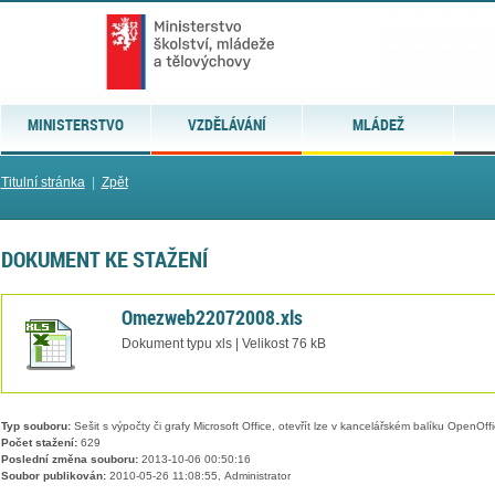
MINISTERSTVO
VZDĚLÁVÁNÍ
MLÁDEŽ
Titulní stránka
|
Zpět
DOKUMENT KE STAŽENÍ
Omezweb22072008.xls
Dokument typu xls | Velikost 76 kB
Typ souboru:
Sešit s výpočty či grafy Microsoft Office, otevřít lze v kancelářském balíku OpenOffic
Počet stažení:
629
Poslední změna souboru:
2013-10-06 00:50:16
Soubor publikován:
2010-05-26 11:08:55, Administrator