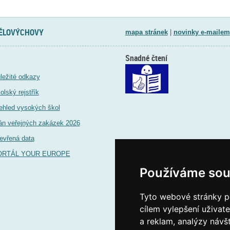
TĚLOVÝCHOVY
mapa stránek
|
novinky e-mailem
Snadné čtení
ležité odkazy
olský rejstřík
ehled vysokých škol
án veřejných zakázek 2026
evřená data
ORTÁL YOUR EUROPE
Používáme sou
Tyto webové stránky po
cílem vylepšení uživat
a reklam, analýzy návš