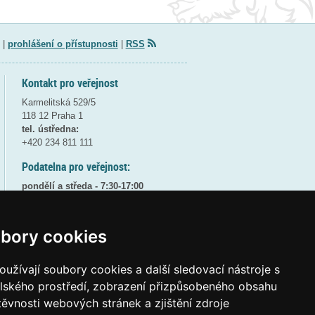
|
prohlášení o přístupnosti
|
RSS
Kontakt pro veřejnost
Karmelitská 529/5
118 12 Praha 1
tel. ústředna:
+420 234 811 111
Podatelna pro veřejnost:
pondělí a středa - 7:30-17:00
úterý a čtvrtek - 7:30-15:30
pátek - 7:30-14:00
bory cookies
8:30 - 9:30 - bezpečnostní přestávka
(více informací
ZDE
)
užívají soubory cookies a další sledovací nástroje s
Elektronická podatelna:
elského prostředí, zobrazení přizpůsobeného obsahu
posta@msmt
gov
cz
těvnosti webových stránek a zjištění zdroje