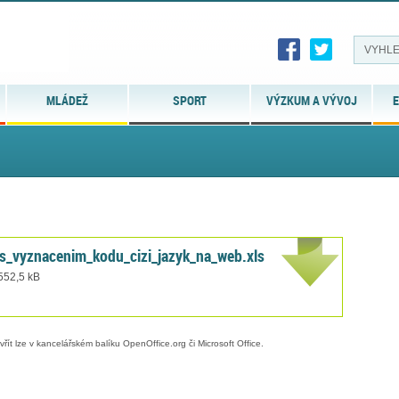
MLÁDEŽ
SPORT
VÝZKUM A VÝVOJ
E
_vyznacenim_kodu_cizi_jazyk_na_web.xls
 552,5 kB
evřít lze v kancelářském balíku OpenOffice.org či Microsoft Office.