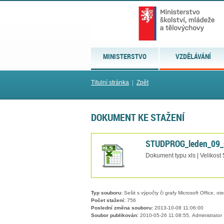
MINISTERSTVO
VZDĚLÁVÁNÍ
Titulní stránka
|
Zpět
DOKUMENT KE STAŽENÍ
STUDPROG_leden_09_s
Dokument typu xls | Velikost
Typ souboru:
Sešit s výpočty či grafy Microsoft Office, ot
Počet stažení:
756
Poslední změna souboru:
2013-10-08 11:06:00
Soubor publikován:
2010-05-26 11:08:55, Administrator