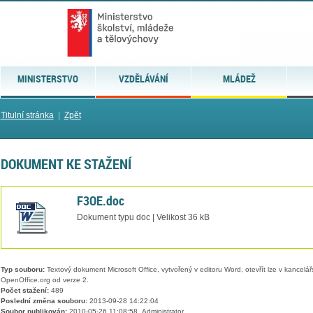
MINISTERSTVO
VZDĚLÁVÁNÍ
MLÁDEŽ
Titulní stránka
|
Zpět
DOKUMENT KE STAŽENÍ
F3OE.doc
Dokument typu doc | Velikost 36 kB
Typ souboru:
Textový dokument Microsoft Office, vytvořený v editoru Word, otevřít lze v kancelářs
OpenOffice.org od verze 2.
Počet stažení:
489
Poslední změna souboru:
2013-09-28 14:22:04
Soubor publikován:
2010-05-26 11:08:58, Administrator