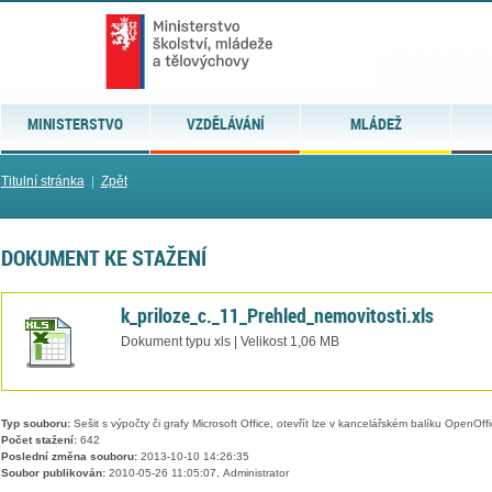
MINISTERSTVO
VZDĚLÁVÁNÍ
MLÁDEŽ
Titulní stránka
|
Zpět
DOKUMENT KE STAŽENÍ
k_priloze_c._11_Prehled_nemovitosti.xls
Dokument typu xls | Velikost 1,06 MB
Typ souboru:
Sešit s výpočty či grafy Microsoft Office, otevřít lze v kancelářském balíku OpenOffic
Počet stažení:
642
Poslední změna souboru:
2013-10-10 14:26:35
Soubor publikován:
2010-05-26 11:05:07, Administrator