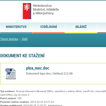
MINISTERSTVO
VZDĚLÁVÁNÍ
MLÁDEŽ
Titulní stránka
|
Zpět
DOKUMENT KE STAŽENÍ
plna_moc.doc
Dokument typu doc | Velikost 212 kB
Typ souboru:
Textový dokument Microsoft Office, vytvořený v editoru Word, otevřít lze v kancelářs
OpenOffice.org od verze 2.
Počet stažení:
769
Poslední změna souboru:
2013-10-10 14:27:23
Soubor publikován:
2010-05-26 11:05:07, Administrator