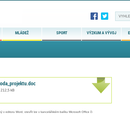
MLÁDEŽ
SPORT
VÝZKUM A VÝVOJ
E
oda_projektu.doc
 212,5 kB
 v editoru Word, otevřít lze v kancelářském balíku Microsoft Office či