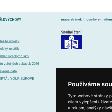
TĚLOVÝCHOVY
mapa stránek
|
novinky e-mailem
Snadné čtení
ležité odkazy
olský rejstřík
ehled vysokých škol
án veřejných zakázek 2026
evřená data
ORTÁL YOUR EUROPE
Používáme sou
Tyto webové stránky po
cílem vylepšení uživat
a reklam, analýzy návš