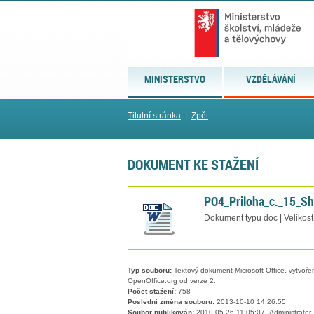
MINISTERSTVO
VZDĚLÁVÁNÍ
Titulní stránka
|
Zpět
DOKUMENT KE STAŽENÍ
PO4_Priloha_c._15_Sh
Dokument typu doc | Velikost
Typ souboru:
Textový dokument Microsoft Office, vytvořený
OpenOffice.org od verze 2.
Počet stažení:
758
Poslední změna souboru:
2013-10-10 14:26:55
Soubor publikován:
2010-05-26 11:05:07, Administrator