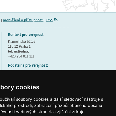
|
prohlášení o přístupnosti
|
RSS
Kontakt pro veřejnost
Karmelitská 529/5
118 12 Praha 1
tel. ústředna:
+420 234 811 111
Podatelna pro veřejnost:
pondělí a středa - 7:30-17:00
úterý a čtvrtek - 7:30-15:30
pátek - 7:30-14:00
bory cookies
8:30 - 9:30 - bezpečnostní přestávka
(více informací
ZDE
)
užívají soubory cookies a další sledovací nástroje s
elského prostředí, zobrazení přizpůsobeného obsahu
Elektronická podatelna:
těvnosti webových stránek a zjištění zdroje
posta@msmt
gov
cz