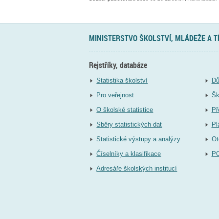
MINISTERSTVO ŠKOLSTVÍ, MLÁDEŽE A 
Rejstříky, databáze
Statistika školství
Dů
Pro veřejnost
Šk
O školské statistice
Př
Sběry statistických dat
Pl
Statistické výstupy a analýzy
Ot
Číselníky a klasifikace
P
Adresáře školských institucí