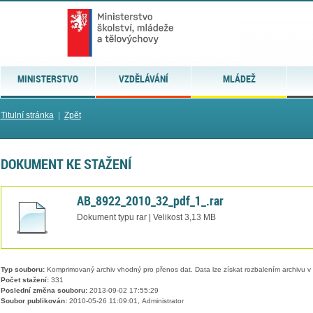
MINISTERSTVO
VZDĚLÁVÁNÍ
MLÁDEŽ
Titulní stránka
|
Zpět
DOKUMENT KE STAŽENÍ
AB_8922_2010_32_pdf_1_.rar
Dokument typu rar | Velikost 3,13 MB
Typ souboru:
Komprimovaný archiv vhodný pro přenos dat. Data lze získat rozbalením archivu 
Počet stažení:
331
Poslední změna souboru:
2013-09-02 17:55:29
Soubor publikován:
2010-05-26 11:09:01, Administrator