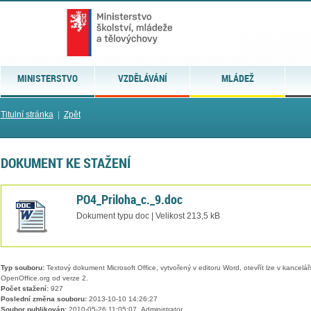
MINISTERSTVO
VZDĚLÁVÁNÍ
MLÁDEŽ
Titulní stránka
|
Zpět
DOKUMENT KE STAŽENÍ
PO4_Priloha_c._9.doc
Dokument typu doc | Velikost 213,5 kB
Typ souboru:
Textový dokument Microsoft Office, vytvořený v editoru Word, otevřít lze v kancelářs
OpenOffice.org od verze 2.
Počet stažení:
927
Poslední změna souboru:
2013-10-10 14:26:27
Soubor publikován:
2010-05-26 11:05:07, Administrator