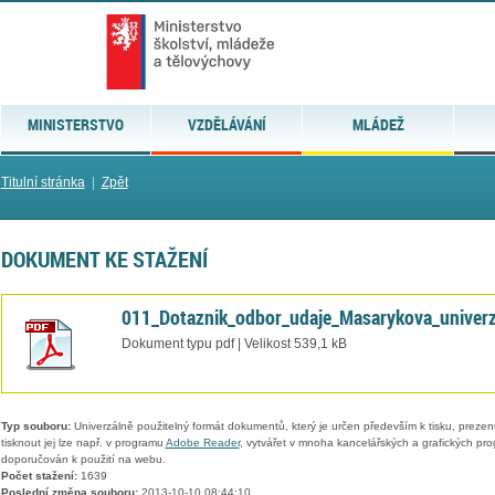
MINISTERSTVO
VZDĚLÁVÁNÍ
MLÁDEŽ
Titulní stránka
|
Zpět
DOKUMENT KE STAŽENÍ
011_Dotaznik_odbor_udaje_Masarykova_univerz
Dokument typu pdf | Velikost 539,1 kB
Typ souboru:
Univerzálně použitelný formát dokumentů, který je určen především k tisku, prezen
tisknout jej lze např. v programu
Adobe Reader
, vytvářet v mnoha kancelářských a grafických pr
doporučován k použití na webu.
Počet stažení:
1639
Poslední změna souboru:
2013-10-10 08:44:10