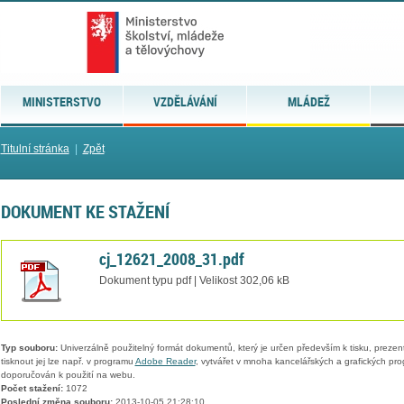
MINISTERSTVO
VZDĚLÁVÁNÍ
MLÁDEŽ
Titulní stránka
|
Zpět
DOKUMENT KE STAŽENÍ
cj_12621_2008_31.pdf
Dokument typu pdf | Velikost 302,06 kB
Typ souboru:
Univerzálně použitelný formát dokumentů, který je určen především k tisku, prezen
tisknout jej lze např. v programu
Adobe Reader
, vytvářet v mnoha kancelářských a grafických pr
doporučován k použití na webu.
Počet stažení:
1072
Poslední změna souboru:
2013-10-05 21:28:10