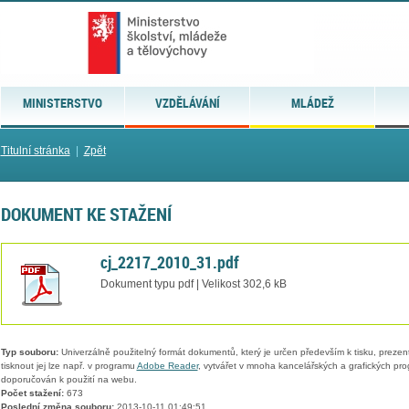
MINISTERSTVO
VZDĚLÁVÁNÍ
MLÁDEŽ
Titulní stránka
|
Zpět
DOKUMENT KE STAŽENÍ
cj_2217_2010_31.pdf
Dokument typu pdf | Velikost 302,6 kB
Typ souboru:
Univerzálně použitelný formát dokumentů, který je určen především k tisku, prezen
tisknout jej lze např. v programu
Adobe Reader
, vytvářet v mnoha kancelářských a grafických pr
doporučován k použití na webu.
Počet stažení:
673
Poslední změna souboru:
2013-10-11 01:49:51